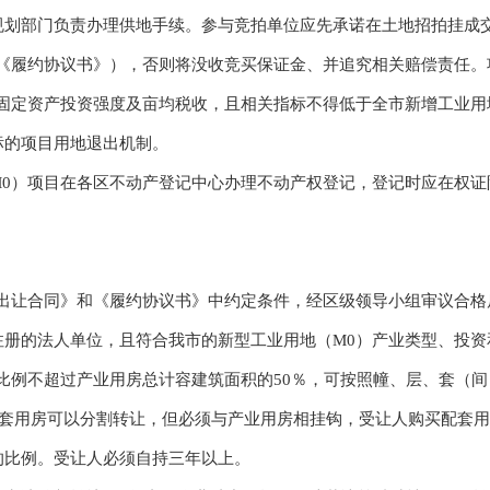
部门负责办理供地手续。参与竞拍单位应先承诺在土地招拍挂成交
称《履约协议书》），否则将没收竞买保证金、并追究相关赔偿责任。
固定资产投资强度及亩均税收，且相关指标不得低于全市新增工业用
标的项目用地退出机制。
）项目在各区不动产登记中心办理不动产权登记，登记时应在权证
让合同》和《履约协议书》中约定条件，经区级领导小组审议合格
注册的法人单位，且符合我市的新型工业用地（M0）产业类型、投资
例不超过产业用房总计容建筑面积的50％，可按照幢、层、套（间
配套用房可以分割转让，但必须与产业用房相挂钩，受让人购买配套
的比例。受让人必须自持三年以上。