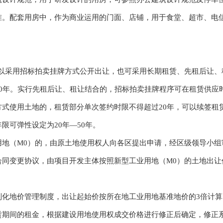
准。配套用房中，作为商业运用的门面、店铺，用于食堂、超市、电
采用招标拍卖挂牌方式公开出让，也可采用长期租赁、先租后让、
0年。实行先租后让、租让结合的，招标拍卖挂牌程序可在租赁供应
式使用土地的，租赁部分单次签约时限不得超过20年，可以续签租
限可弹性设定为20年—50年。
（M0）的，由原土地使用权人向各区提出申请，经区级领导小组
合同变更协议，由项目开发主体按照新型工业用地（M0）的土地出让
地价管理制度，出让起始价按所在地工业用地基准地价的3倍计算
间的租金，根据建设用地使用权成交价格进行修正后确定，修正系