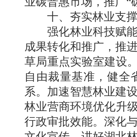
业碳普惠市场，推广
“
十
、
夯实
林业支
强化
林业科技
赋
成果转化和推广
，
推
草局
重点实验室建设
自由裁量基准，健全
系。加
速
智慧林业建
林业营商环境
优化
升
行政审批
效能
。
深化
文化宣传，讲好湖北