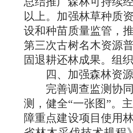
总结推广森林可持续
以上。加强林草种质
设和种苗质量监管，
第三次古树名木资源
固
退耕还林
成果
。组
四
、
加强
森林资
完善调查监测协
测
，
健全
“
一张图
”
。
障重点建设项目使用
省林木采伐技术规程