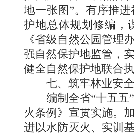
地一张图
”
。
有序推进
护地总
体
规
划修编
，
《省级自然公园管理
强自然保护地监管，
健全自然保护地联合
七
、
筑
牢
林业
安
编制
全省
“
十五五
火条例》宣贯实施。
进以水防灭火、实训