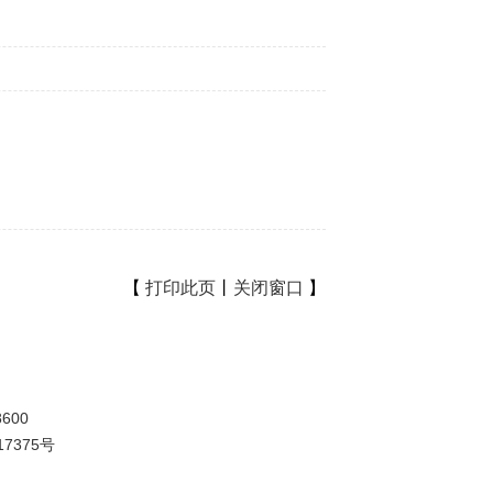
【
打印此页
丨
关闭窗口
】
600
17375号