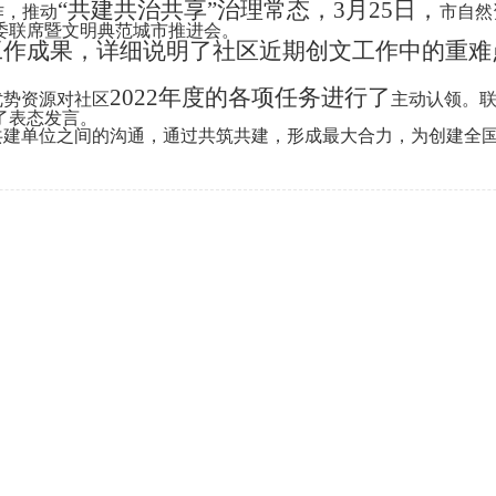
“共建共治共享”治理常态，3月25日，
作，推动
市自然
委联席暨文明典范城市推进会。
建工作成果，详细说明了社区近期创文工作中的重
2022年度的各项任务进行了
优势资源对社区
主动
认领。
了表态发言
。
共建单位
之间的沟通，通过共筑共建
，
形成
最大
合力，为创建全