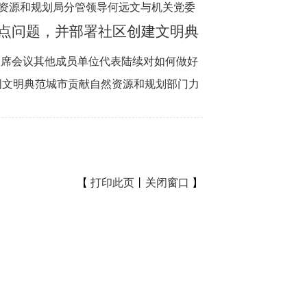
资源和规划局分管领导何远文与机关党委
难点问题，并部署社区创建文明典
联席会议
其他
成员
单位代表
陆续对如何做好
国文明典范城市
贡献自然资源和规划部门力
【
打印此页
丨
关闭窗口
】