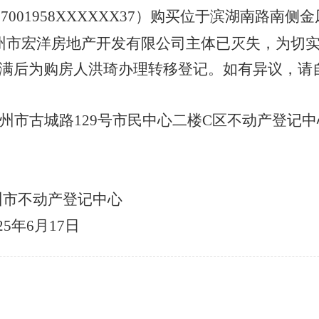
070019
58
XXXXXX
3
7
）
购买位于滨湖南路南侧金
州市宏洋房地产开发有限公司主体已灭失，为切
满后为购房人洪琦办理转移登记。如有异议，请自
鄂州市古城路129号市民中心二楼C区不动产
7
产登记中心
月17日