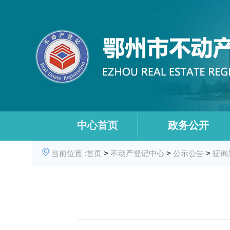
中心首页
政务公开
当前位置 :
首页
>
不动产登记中心
>
公示公告
>
征询