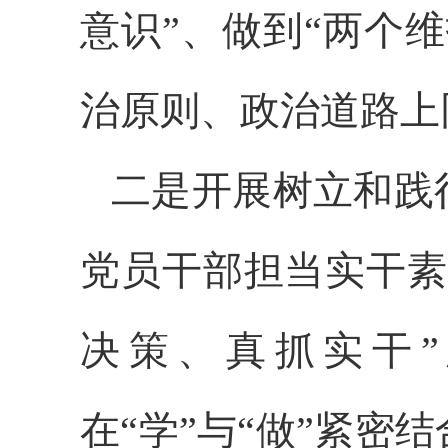
意识”、做到“两个
治原则、政治道路上
二是
开展树立和践
党员干部担当实干素
决策、真抓实干
在“学”与“做”紧