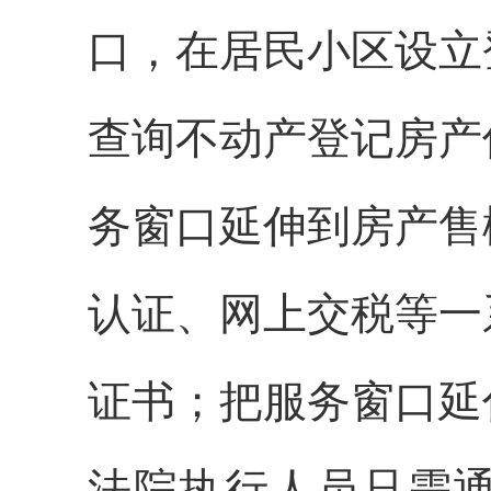
口，在居民小区设立
查询不动产登记房产
务窗口延伸到房产售
认证、网上交税等一
证书；把服务窗口延
法院执行人员只需