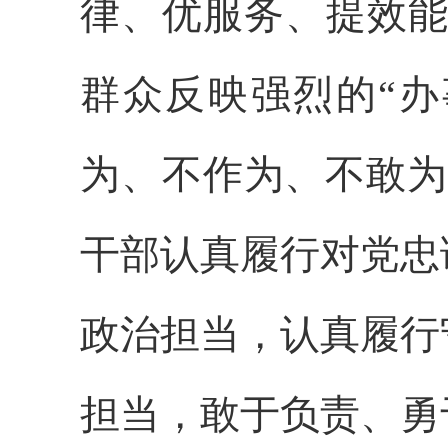
律、优服务、提效能
群众反映强烈的“办
为、不作为、不敢为
干部认真履行对党忠
政治担当，认真履行
担当，敢于负责、勇