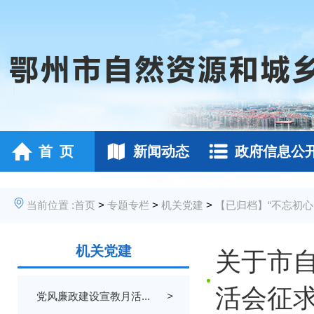
首 页
新闻动态
政府信息公
当前位置 :
首页
>
专题专栏
>
机关党建
>
【已归档】“不忘初心
机关党建
关于市自
活会征
党风廉政建设宣教月活...
>